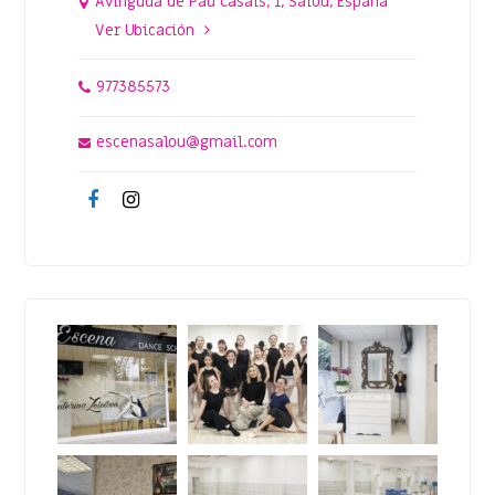
Avinguda de Pau Casals, 1, Salou, España
Ver Ubicación
977385573
escenasalou@gmail.com