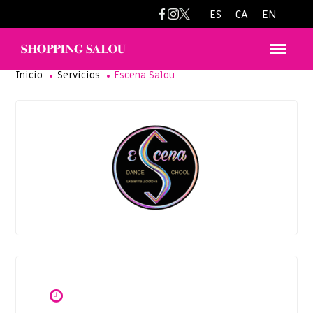
977385573
escenasalou@gmail.com
ES
CA
EN
Inicio
Servicios
Escena Salou