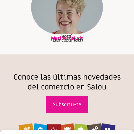
Vocal
Maribel Cejudo
(Llenceria Tati)
Conoce las últimas novedades
del comercio en Salou
Subscriu-te