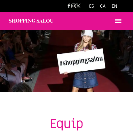
ES
CA
EN
Equip