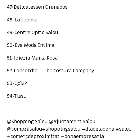
47-Delicatessen Granados
48-La Ibense
49-Centre Òptic Salou
50-Eva Moda Íntima
51-Joieria Maria Rosa
52-Concordia – The Costura Company
53-Qol22
54-Tissu
@Shopping Salou @Ajuntament Salou
@comprasalou#shoppingsalou #diadeladona #salou
#comerçdeproximitat #donaempresaria