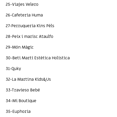
25-Viajes Velero
26-Cafeteria Huma
27-Perruqueria Kins Pèls
28-Peix i marisc Ataulfo
29-Món Màgic
30-Beti Martí Estètica Holística
31-Quky
32-La Martina Kids&Us
33-Travieso Bebé
34-Mi Boutique
35-Euphoria