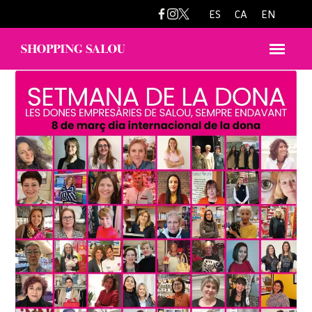
ES
CA
EN