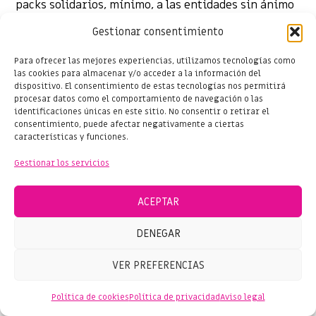
packs solidarios, mínimo, a las entidades sin ánimo
de lucro. Cada comercio también tendrá su carro en
Gestionar consentimiento
exposición, para que sus clientes lo puedan
apadrinar, aportando alimentos.
Para ofrecer las mejores experiencias, utilizamos tecnologías como
las cookies para almacenar y/o acceder a la información del
La población también podrá colaborar haciendo una
dispositivo. El consentimiento de estas tecnologías nos permitirá
procesar datos como el comportamiento de navegación o las
donación, poniéndose en contacto con los
identificaciones únicas en este sitio. No consentir o retirar el
establecimientos adheridos, donde le facilitarán
consentimiento, puede afectar negativamente a ciertas
toda la información.
características y funciones.
Asimismo, el segundo eje,
“Queda’t a Salou, tenim
Gestionar los servicios
de tot”
, cuenta con una campaña virtual apoyada
por las plataformas web de Shopping Salou y
ACEPTAR
CompraSalou, y sus respectivas redes sociales, con
publicaciones genéricas de la iniciativa y
DENEGAR
publicaciones de promoción de productos de los
VER PREFERENCIAS
establecimientos adheridos.
Por otra parte, se pondrá en marcha un tercer
Política de cookies
Política de privacidad
Aviso legal
eje,
“Queda’t a Salou, som propers, som