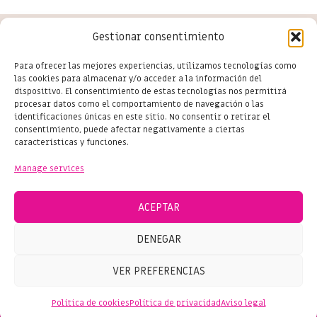
Gestionar consentimiento
Conoce las últimas novedades
Para ofrecer las mejores experiencias, utilizamos tecnologías como
las cookies para almacenar y/o acceder a la información del
del comercio en Salou
dispositivo. El consentimiento de estas tecnologías nos permitirá
procesar datos como el comportamiento de navegación o las
identificaciones únicas en este sitio. No consentir o retirar el
consentimiento, puede afectar negativamente a ciertas
características y funciones.
Subscribe
Manage services
ACEPTAR
DENEGAR
© 2024 SHOPPING SALOU – ALL RIGHTS RESERVED
VER PREFERENCIAS
Política de cookies
Política de privacidad
Aviso legal
PRIVACY
|
COOKIES
|
LEGAL