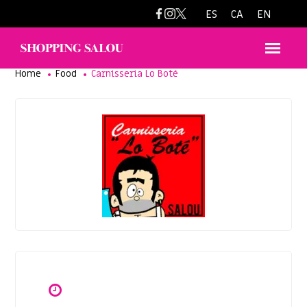
bote_de_@hotmail.com
ES
CA
EN
Home
Food
Carnisseria Lo Boté