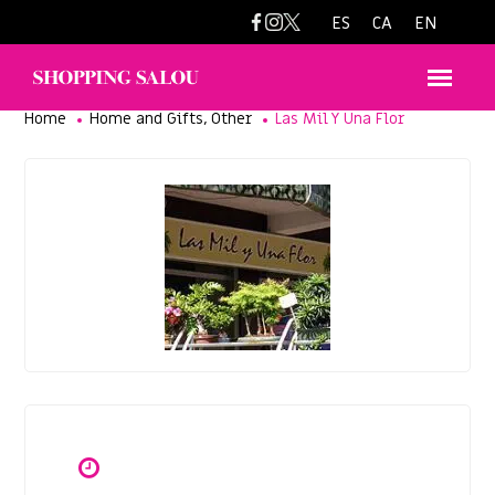
Carrer Major 60, Salou
977351230
ES
CA
EN
,
Home
Home and Gifts
Other
Las Mil Y Una Flor