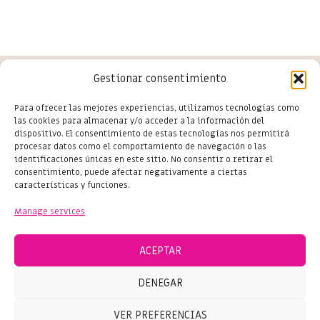
Gestionar consentimiento
Conoce las últimas novedades
Para ofrecer las mejores experiencias, utilizamos tecnologías como
las cookies para almacenar y/o acceder a la información del
del comercio en Salou
dispositivo. El consentimiento de estas tecnologías nos permitirá
procesar datos como el comportamiento de navegación o las
identificaciones únicas en este sitio. No consentir o retirar el
consentimiento, puede afectar negativamente a ciertas
características y funciones.
Subscribe
Manage services
ACEPTAR
DENEGAR
© 2024 SHOPPING SALOU – ALL RIGHTS RESERVED
VER PREFERENCIAS