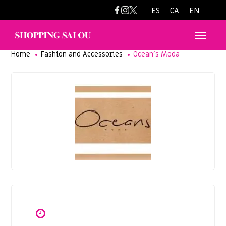
oceansmodasalou@gmail.com
ES
CA
EN
Home
Fashion and Accessories
Ocean’s Moda