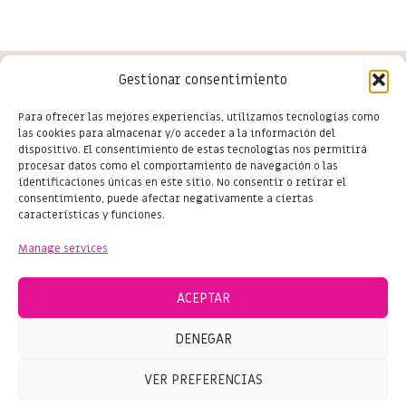
Gestionar consentimiento
Conoce las últimas novedades
Para ofrecer las mejores experiencias, utilizamos tecnologías como
las cookies para almacenar y/o acceder a la información del
del comercio en Salou
dispositivo. El consentimiento de estas tecnologías nos permitirá
procesar datos como el comportamiento de navegación o las
identificaciones únicas en este sitio. No consentir o retirar el
consentimiento, puede afectar negativamente a ciertas
características y funciones.
Subscribe
Manage services
ACEPTAR
DENEGAR
© 2024 SHOPPING SALOU – ALL RIGHTS RESERVED
VER PREFERENCIAS