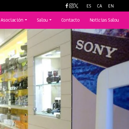
ES
CA
EN
Asociación
Salou
Contacto
Noticias Salou