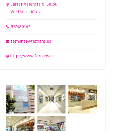
Carrer València 8, Salou
Ver Ubicación
977380147
fernans1@fernans.es
http://www.fernans.es