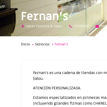
Fernan’s
Carrer València 8, Salou
977380147
fer
Inicio
Servicios
Fernan’s
Fernan’s es una cadena de tiendas con m
Salou.
ATENCIÓN PERSONALIZADA.
Estamos especializados en primeras ma
incluyendo grandes firmas como CHANEL,