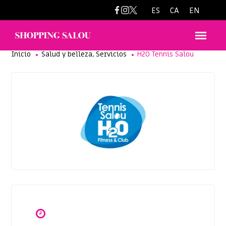
comercialtennissalouh2o@gmail.com
ES
CA
EN
,
Inicio
Salud y belleza
Servicios
H2O Tennis Salou