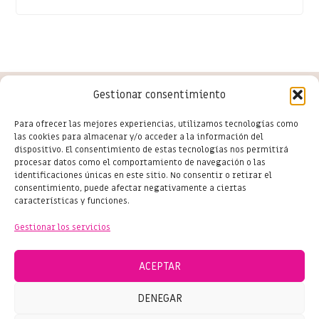
Gestionar consentimiento
Conoce las últimas novedades
Para ofrecer las mejores experiencias, utilizamos tecnologías como
las cookies para almacenar y/o acceder a la información del
del comercio en Salou
dispositivo. El consentimiento de estas tecnologías nos permitirá
procesar datos como el comportamiento de navegación o las
identificaciones únicas en este sitio. No consentir o retirar el
consentimiento, puede afectar negativamente a ciertas
características y funciones.
Suscríbete
Gestionar los servicios
ACEPTAR
DENEGAR
© 2024 SHOPPING SALOU – TODOS LOS DERECHOS RESERVADOS