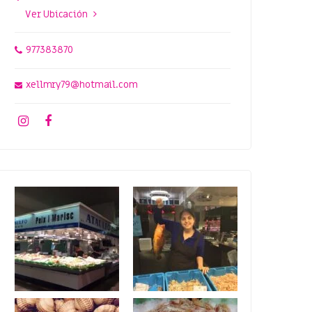
Ver Ubicación
977383870
xellmry79@hotmail.com