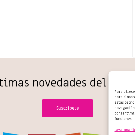
ltimas novedades del come
Para ofrece
para almace
estas tecno
Suscríbete
navegación 
consentimie
funciones.
Gestionar l