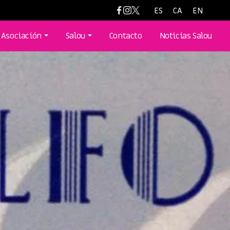
ES
CA
EN
Asociación
Salou
Contacto
Noticias Salou