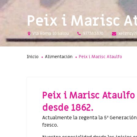
Peix i Marisc A
Via Roma 10 Salou
977383870
xellmry7
Inicio
Alimentación
Peix i Marisc Ataulfo
Peix i Marisc Ataulf
desde 1862.
Actualmente la regenta la 5ª Generación
fresco.