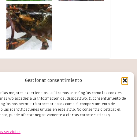
rcio en Salou
Gestionar consentimiento
r las mejores experiencias, utilizamos tecnologías como las cookies
nar y/o acceder a la información del dispositivo. El consentimiento de
logías nos permitirá procesar datos como el comportamiento de
o las identificaciones únicas en este sitio. No consentir o retirar el
nto, puede afectar negativamente a ciertas características y
os servicios