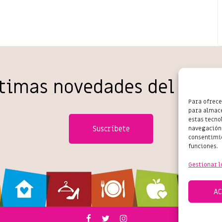
ltimas novedades del come
Para ofrece
para almace
estas tecno
Suscríbete
navegación 
consentimie
funciones.
Gestionar l
A