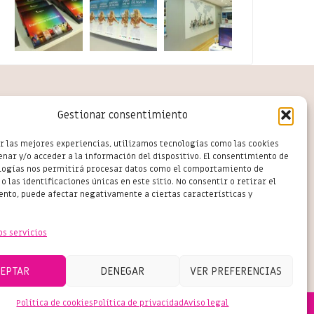
rcio en Salou
Gestionar consentimiento
r las mejores experiencias, utilizamos tecnologías como las cookies
nar y/o acceder a la información del dispositivo. El consentimiento de
logías nos permitirá procesar datos como el comportamiento de
o las identificaciones únicas en este sitio. No consentir o retirar el
nto, puede afectar negativamente a ciertas características y
os servicios
CEPTAR
DENEGAR
VER PREFERENCIAS
Política de cookies
Política de privacidad
Aviso legal
PRIVACY
|
COOKIES
|
LEGAL