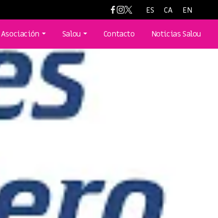
ES
CA
EN
Asociación
Salou
Contacto
Noticias Salou