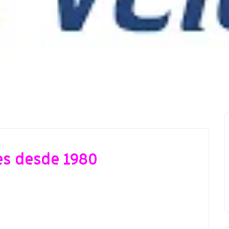
isor@viajesvelero.com
es desde 1980