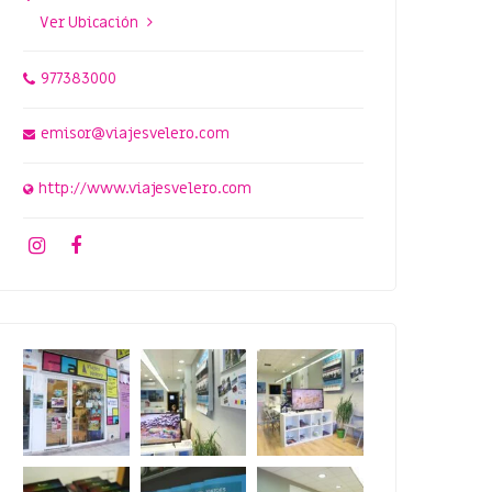
Ver Ubicación
977383000
emisor@viajesvelero.com
http://www.viajesvelero.com