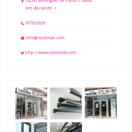
Carrer Berenguer de Palou 7, Salou
Ver Ubicación
977353029
info@visolman.com
http://www.visolman.com