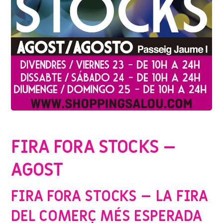
EVENTS
,
SENSE CATEGORIA
,
SHOPPING SALOU
FIRA FORA STOCKS –
AGOST
FIRA FORA STOCKS – LA FIRA
DEL COMERÇ MÉS ESPERADA