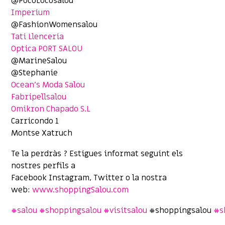
@PocoLocosalou
Imperium
@FashionWomensalou
Tati Llenceria
Optica PORT SALOU
@MarineSalou
@Stephanie
Ocean’s Moda Salou
Fabripellsalou
Omikron Chapado S.L
Carricondo 1
Montse Xatruch
Te la perdràs ? Estigues informat seguint els
nostres perfils a
Facebook Instagram, Twitter o la nostra
web:
www.shoppingSalou.com
#
salou
#
shoppingsalou
#
visitsalou
#shoppingsalou
#
s