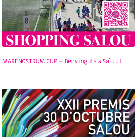
CAMPAÑAS
,
EVENTS
,
SENSE CATEGORIA
MARENOSTRUM CUP – Benvinguts a Salou !