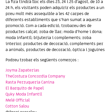
La fira tindrà lloc els dies 23, 24 i 25 d’agost, de 10 a
24 h, els visitants poden adquirir els productes a un
preu molt més assequible a les 42 carpes de
diferents establiments que s’han sumat a aquesta
promoció. Com a cada edició, trobareu des de
productes calçat; roba de llar; moda d’home i dona;
moda infantil; bijuteria i complements; roba
interior; productes de decoració, complements per
a animals, productes de decoració, òptica i joguines
Podreu trobar els següents comerços :
Joyma Zapaterias
TheCostura Concordia Company
Rasta Perruqueria Canina
El Barquito de Papel
Quky Moda Infantil
Melé Official
Cotton Salou