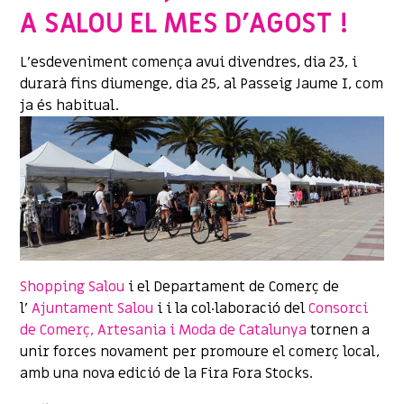
A SALOU EL MES D’AGOST !
L’esdeveniment comença avui divendres, dia 23, i
durarà fins diumenge, dia 25, al Passeig Jaume I, com
ja és habitual.
Shopping Salou
i el Departament de Comerç de
l’
Ajuntament Salou
i i la col·laboració del
Consorci
de Comerç, Artesania i Moda de Catalunya
tornen a
unir forces novament per promoure el comerç local,
amb una nova edició de la Fira Fora Stocks.