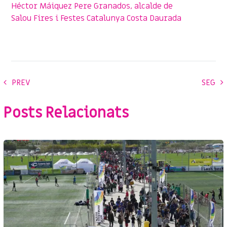
Héctor Máiquez
Pere Granados, alcalde de
Salou
Fires i Festes Catalunya
Costa Daurada
PREV
SEG
Posts Relacionats