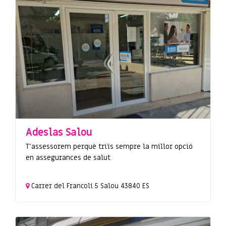
Adeslas Salou
T'assessorem perquè triïs sempre la millor opció
en assegurances de salut
Carrer del Francolí
5
Salou
43840
ES