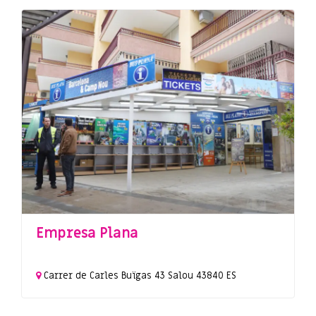
Empresa Plana
Carrer de Carles Buïgas
43
Salou
43840
ES