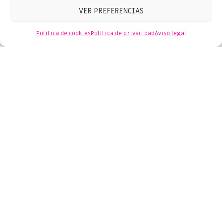
VER PREFERENCIAS
Política de cookies
Política de privacidad
Aviso legal
Conoce las últimas novedades
del comercio en Salou
Subscriu-te