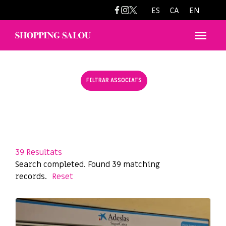
ES
CA
EN
FILTRAR ASSOCIATS
39
Resultats
Search completed. Found 39 matching
records.
Reset