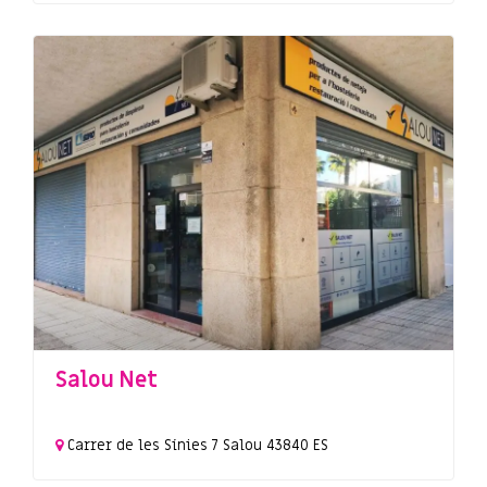
Salou Net
Carrer de les Sínies
7
Salou
43840
ES