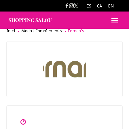
fernans1@fernans.es
ES
CA
EN
Inici
Moda i Complements
Fernan’s