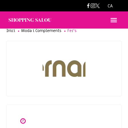
fers1@fers.es
CA
Inici
Moda i Complements
Fer’s