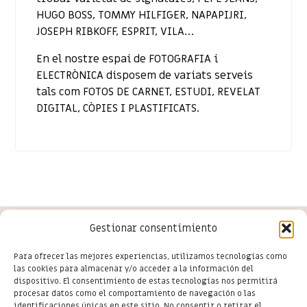
HUGO BOSS, TOMMY HILFIGER, NAPAPIJRI,
JOSEPH RIBKOFF, ESPRIT, VILA…
En el nostre espai de FOTOGRAFIA i
ELECTRÒNICA disposem de variats serveis
tals com FOTOS DE CARNET, ESTUDI, REVELAT
DIGITAL, CÒPIES I PLASTIFICATS.
Gestionar consentimiento
Conoce las últimas novedades
Para ofrecer las mejores experiencias, utilizamos tecnologías como
las cookies para almacenar y/o acceder a la información del
del comercio en Salou
dispositivo. El consentimiento de estas tecnologías nos permitirá
procesar datos como el comportamiento de navegación o las
identificaciones únicas en este sitio. No consentir o retirar el