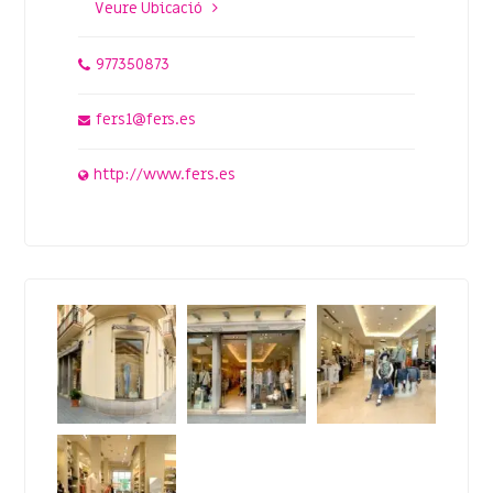
Veure Ubicació
977350873
fers1@fers.es
http://www.fers.es