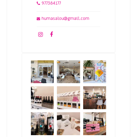
977384177
humasalou@gmail.com