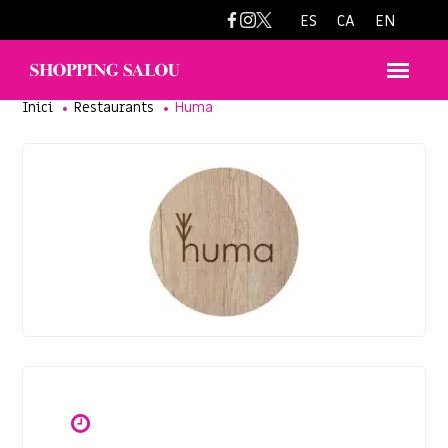
humasalou@gmail.com
ES
CA
EN
Inici
Restaurants
Huma