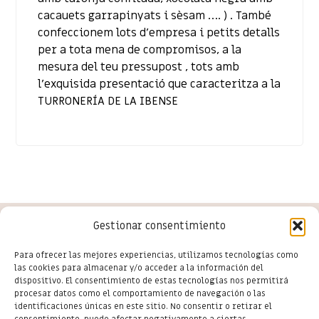
cacauets garrapinyats i sèsam …. ) . També
confeccionem lots d’empresa i petits detalls
per a tota mena de compromisos, a la
mesura del teu pressupost , tots amb
l’exquisida presentació que caracteritza a la
TURRONERÍA DE LA IBENSE
Gestionar consentimiento
Conoce las últimas novedades
Para ofrecer las mejores experiencias, utilizamos tecnologías como
las cookies para almacenar y/o acceder a la información del
del comercio en Salou
dispositivo. El consentimiento de estas tecnologías nos permitirá
procesar datos como el comportamiento de navegación o las
identificaciones únicas en este sitio. No consentir o retirar el