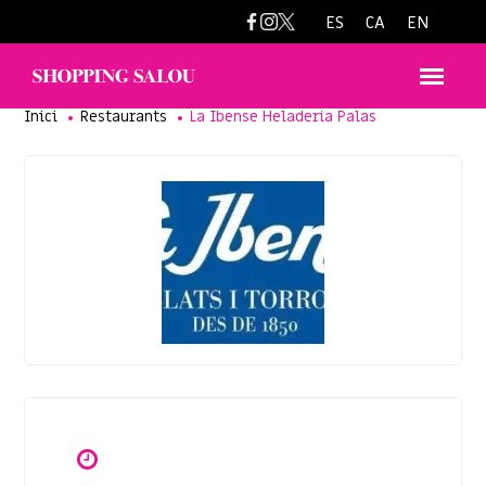
laibense@laibense.es
ES
CA
EN
Inici
Restaurants
La Ibense Heladeria Palas