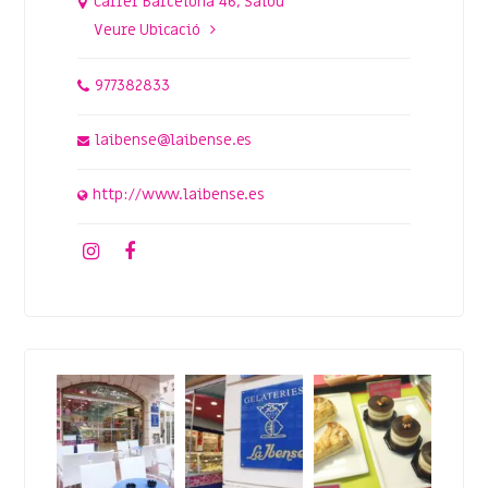
Carrer Barcelona 46, Salou
Veure Ubicació
977382833
laibense@laibense.es
http://www.laibense.es