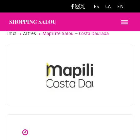
hola@mapilife.com
ES
CA
EN
Inici
Altres
Mapilife Salou – Costa Daurada