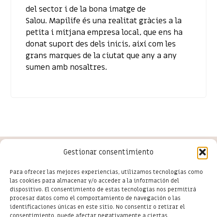
del sector i de la bona imatge de
Salou. Mapilife és una realitat gràcies a la
petita i mitjana empresa local, que ens ha
donat suport des dels inicis, així com les
grans marques de la ciutat que any a any
sumen amb nosaltres.
Gestionar consentimiento
Conoce las últimas novedades
Para ofrecer las mejores experiencias, utilizamos tecnologías como
las cookies para almacenar y/o acceder a la información del
del comercio en Salou
dispositivo. El consentimiento de estas tecnologías nos permitirá
procesar datos como el comportamiento de navegación o las
identificaciones únicas en este sitio. No consentir o retirar el
consentimiento, puede afectar negativamente a ciertas