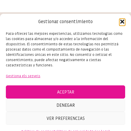
Gestionar consentimiento
Conoce las últimas novedades
Para ofrecer las mejores experiencias, utilizamos tecnologías como
las cookies para almacenar y/o acceder a la información del
del comercio en Salou
dispositivo. El consentimiento de estas tecnologías nos permitirá
procesar datos como el comportamiento de navegación o las
identificaciones únicas en este sitio. No consentir o retirar el
consentimiento, puede afectar negativamente a ciertas
características y funciones.
Subscriu-te
Gestiona els serveis
ACEPTAR
DENEGAR
© 2024 SHOPPING SALOU – TOTS ELS DRETS RESERVATS
VER PREFERENCIAS