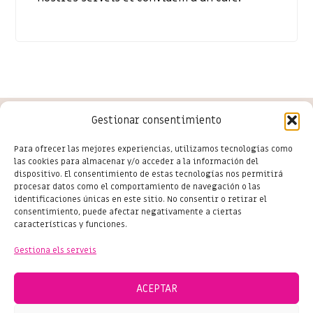
Gestionar consentimiento
Conoce las últimas novedades
Para ofrecer las mejores experiencias, utilizamos tecnologías como
las cookies para almacenar y/o acceder a la información del
del comercio en Salou
dispositivo. El consentimiento de estas tecnologías nos permitirá
procesar datos como el comportamiento de navegación o las
identificaciones únicas en este sitio. No consentir o retirar el
consentimiento, puede afectar negativamente a ciertas
características y funciones.
Subscriu-te
Gestiona els serveis
ACEPTAR