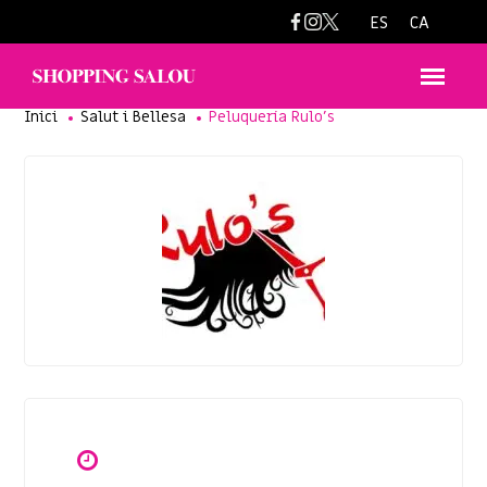
rulospeluqueria2017@gmail.com
ES
CA
Inici
Salut i Bellesa
Peluquería Rulo’s