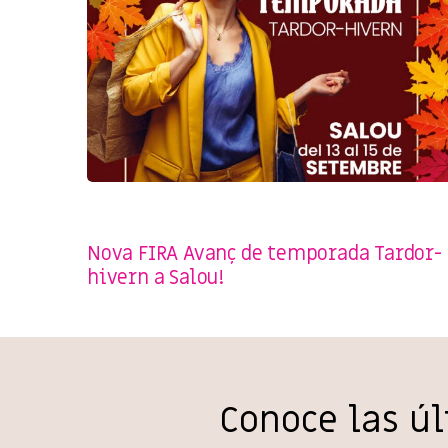
CAMPAÑAS
,
EVENTS
,
SENSE CATEGORIA
,
SHOPPING SALOU
,
TURISME
Nova FIRA Avanç de temporada Tardor-
hivern a Salou!
Conoce las ú