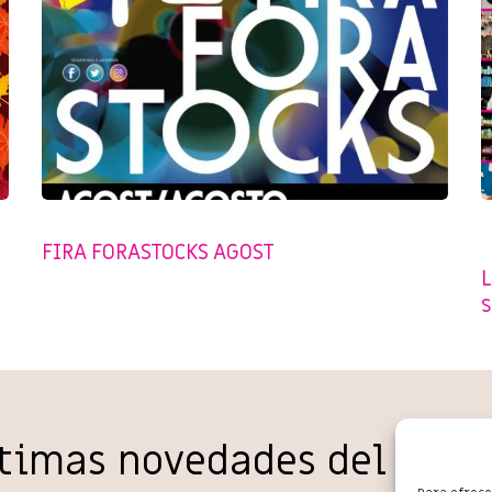
EVENTS
,
SENSE CATEGORIA
,
SHOPPING SALOU
C
FIRA FORASTOCKS AGOST
S
L
ltimas novedades del come