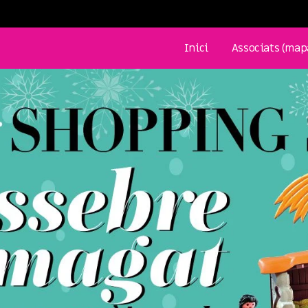
Inici
Associats (map