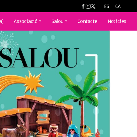
ES
CA
a)
Associació
Salou
Contacte
Noticies