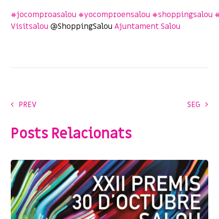
#
jocomproasalou
#
yocomproensalou
#
shoppingsalou
Visitsalou
@ShoppingSalou
Ajuntament Salou
PREV
SEG
Posts Relacionats