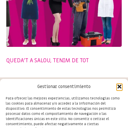
CAMPAÑAS
,
EVENTS
,
SENSE CATEGORIA
,
SHOPPING SALOU
QUEDA’T A SALOU, TENIM DE TOT
Gestionar consentimiento
Conoce las últimas novedades
Para ofrecer las mejores experiencias, utilizamos tecnologías como
las cookies para almacenar y/o acceder a la información del
del comercio en Salou
dispositivo. El consentimiento de estas tecnologías nos permitirá
procesar datos como el comportamiento de navegación o las
identificaciones únicas en este sitio. No consentir o retirar el
consentimiento, puede afectar negativamente a ciertas