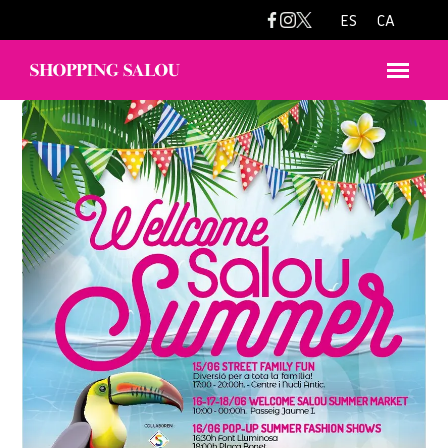
ES
CA