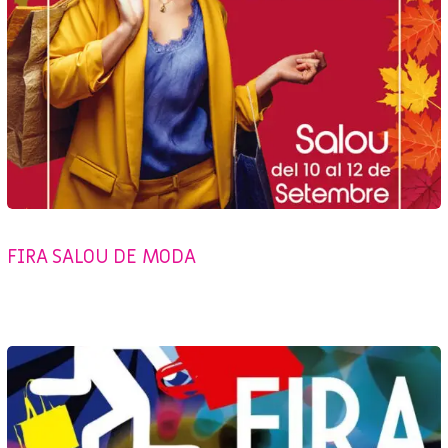
CAMPAÑAS
,
EVENTS
,
SHOPPING SALOU
,
TURISME
FIRA SALOU DE MODA