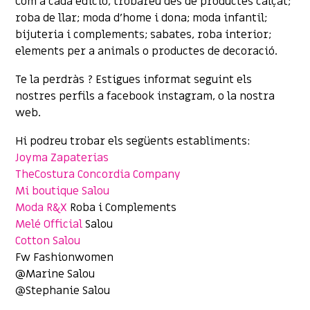
Com a cada edició, trobareu des de productes calçat;
roba de llar; moda d’home i dona; moda infantil;
bijuteria i complements; sabates, roba interior;
elements per a animals o productes de decoració.
Te la perdràs ? Estigues informat seguint els
nostres perfils a facebook instagram, o la nostra
web.
Hi podreu trobar els següents establiments:
Joyma Zapaterias
TheCostura Concordia Company
Mi boutique Salou
Moda R&X
Roba i Complements
Melé Official
Salou
Cotton Salou
Fw Fashionwomen
@Marine Salou
@Stephanie Salou