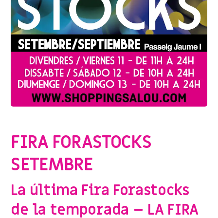
CAMPAÑAS
,
CULTURA
,
EVENTS
,
TURISME
FIRA FORASTOCKS
SETEMBRE
La última Fira Forastocks
de la temporada – LA FIRA