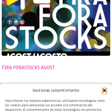
EVENTS
,
SENSE CATEGORIA
,
SHOPPING SALOU
FIRA FORASTOCKS AGOST
Gestionar consentimiento
Conoce las últimas novedades
Para ofrecer las mejores experiencias, utilizamos tecnologías como
las cookies para almacenar y/o acceder a la información del
del comercio en Salou
dispositivo. El consentimiento de estas tecnologías nos permitirá