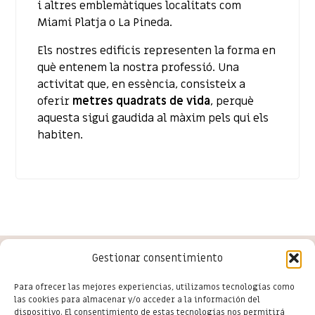
i altres emblemàtiques localitats com
Miami Platja o La Pineda.
Els nostres edificis representen la forma en
què entenem la nostra professió. Una
activitat que, en essència, consisteix a
oferir
metres quadrats de vida
, perquè
aquesta sigui gaudida al màxim pels qui els
habiten.
Gestionar consentimiento
Conoce las últimas novedades
Para ofrecer las mejores experiencias, utilizamos tecnologías como
las cookies para almacenar y/o acceder a la información del
del comercio en Salou
dispositivo. El consentimiento de estas tecnologías nos permitirá